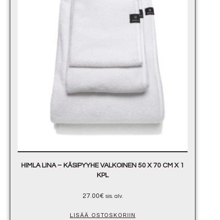
HIMLA LINA – KÄSIPYYHE VALKOINEN 50 X 70 CM X 1
KPL
27.00
€
sis. alv.
LISÄÄ OSTOSKORIIN