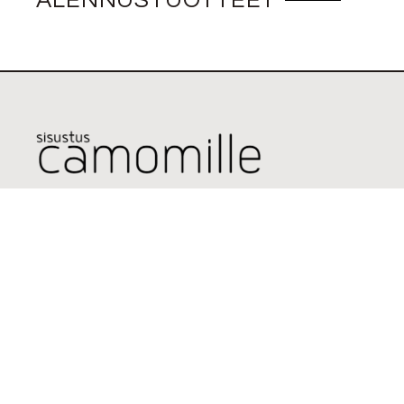
ALENNUSTUOTTEET
Etusivu
Verkkokauppa
Myymälä
Ota yhteyttä
YHTEYSTIEDOT
Runeberginkatu 35
00100 Helsinki