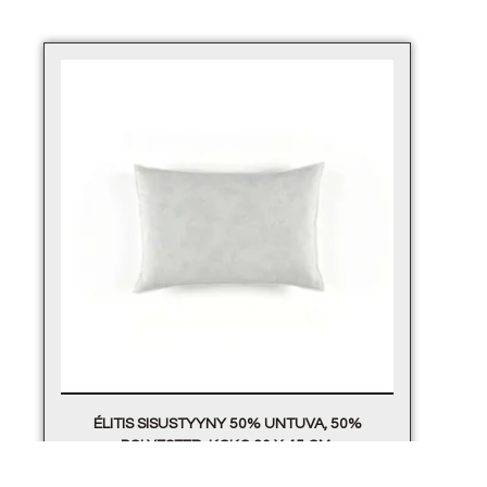
ÉLITIS SISUSTYYNY 50% UNTUVA, 50%
POLYESTER. KOKO 30 X 45 CM.