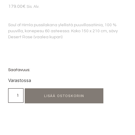
179.00
€
Sis. Alv.
Soul of Himla pussilakana ylellistä puuvillasatiinia, 100 %
puuvilla, konepesu 60 asteessa. Koko 150 x 210 cm, sävy
Desert Rose (vaalea kupari)
Saatavuus:
Varastossa
LISÄÄ OSTOSKORIIN