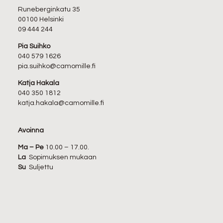
Runeberginkatu 35
00100 Helsinki
09 444 244
Pia Suihko
040 579 1626
pia.suihko@camomille.fi
Katja Hakala
040 350 1812
katja.hakala@camomille.fi
Avoinna
Ma – Pe
10.00 – 17.00.
La
Sopimuksen mukaan
Su
Suljettu