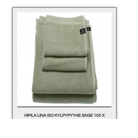
HIMLA LINA ISO KYLPYPYYHE SAGE 100 X
150CM. (1 KPL)
89.00
€
sis. alv.