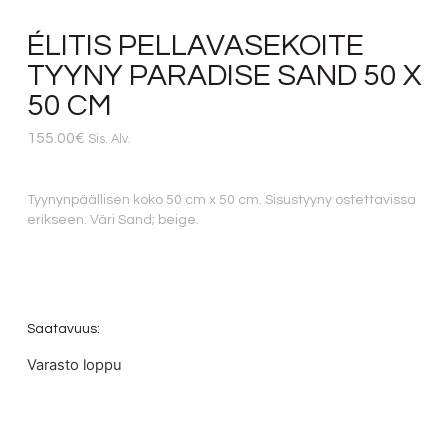
ÉLITIS PELLAVASEKOITE
TYYNY PARADISE SAND 50 X
50 CM
155.00
€
Sis. Alv.
Tyynynpäällisen koko 50 cm x 50 cm. Sisustyyny ostettavissa
erikseen. Väri Sand; beige.
Saatavuus:
Varasto loppu