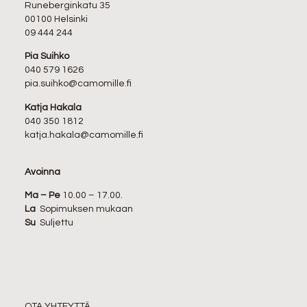
Runeberginkatu 35
00100 Helsinki
09 444 244
Pia Suihko
040 579 1626
pia.suihko@camomille.fi
Katja Hakala
040 350 1812
katja.hakala@camomille.fi
Avoinna
Ma – Pe
10.00 – 17.00.
La
Sopimuksen mukaan
Su
Suljettu
OTA YHTEYTTÄ