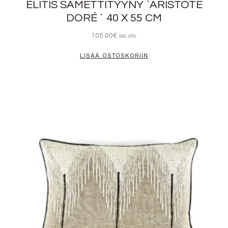
ÉLITIS SAMETTITYYNY `ARISTOTE
DORÉ ´ 40 X 55 CM
105.00
€
sis. alv.
LISÄÄ OSTOSKORIIN