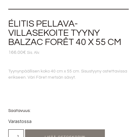
ÉLITIS PELLAVA-
VILLASEKOITE TYYNY
BALZAC FORÊT 40 X 55 CM
166.00
€
Sis. Alv.
Tyynynpäällisen koko 40 cm x 55 cm. Sisustyyny ostettavissa
erikseen. Väri Fôret metsän sävyt.
Saatavuus:
Varastossa
LISÄÄ OSTOSKORIIN