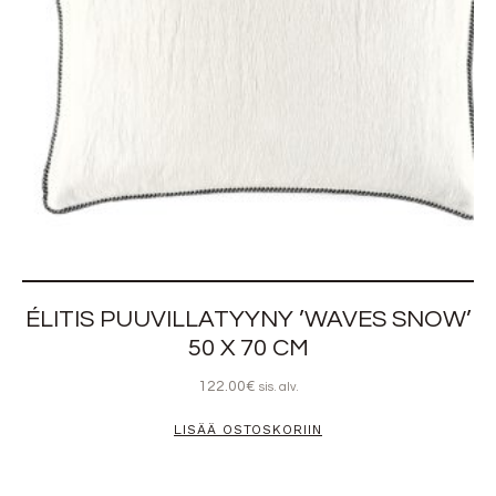
ÉLITIS PUUVILLATYYNY ’WAVES SNOW’
50 X 70 CM
122.00
€
sis. alv.
LISÄÄ OSTOSKORIIN