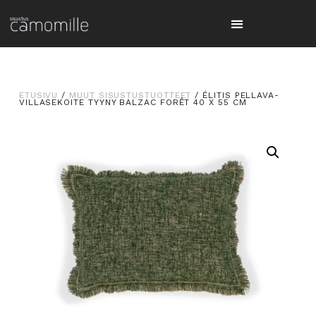
ETUSIVU
/
MUUT SISUSTUSTUOTTEET
/ ÉLITIS PELLAVA-
VILLASEKOITE TYYNY BALZAC FORÊT 40 X 55 CM