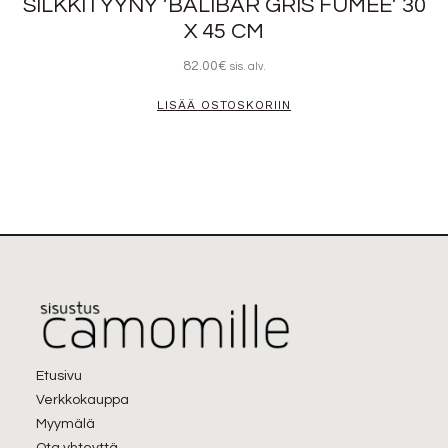
SILKKITYYNY ’BALIBAR GRIS FUMÉE’ 30
X 45 CM
82.00
€
sis. alv.
LISÄÄ OSTOSKORIIN
Etusivu
Verkkokauppa
Myymälä