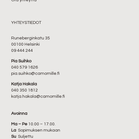
Ota yhteyttä
YHTEYSTIEDOT
Runeberginkatu 35
00100 Helsinki
09 444 244
Pia Suihko
040 579 1626
pia.suihko@camomille.fi
Katja Hakala
040 350 1812
katja.hakala@camomille.fi
Avoinna
Ma – Pe
10.00 – 17.00.
La
Sopimuksen mukaan
Su
Suljettu