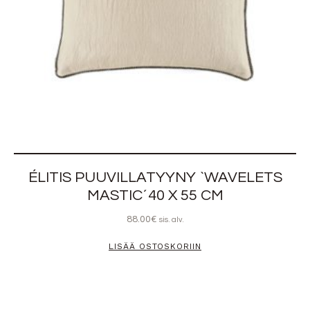
ÉLITIS PUUVILLATYYNY `WAVELETS
MASTIC´40 X 55 CM
88.00
€
sis. alv.
LISÄÄ OSTOSKORIIN