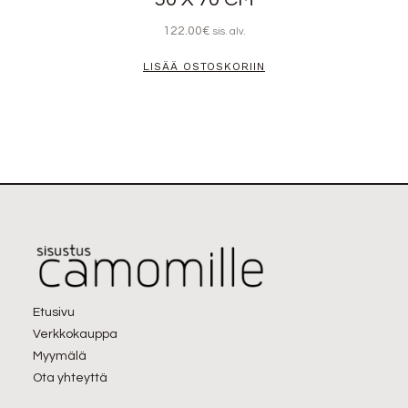
122.00
€
sis. alv.
LISÄÄ OSTOSKORIIN
Etusivu
Verkkokauppa
Myymälä
Ota yhteyttä