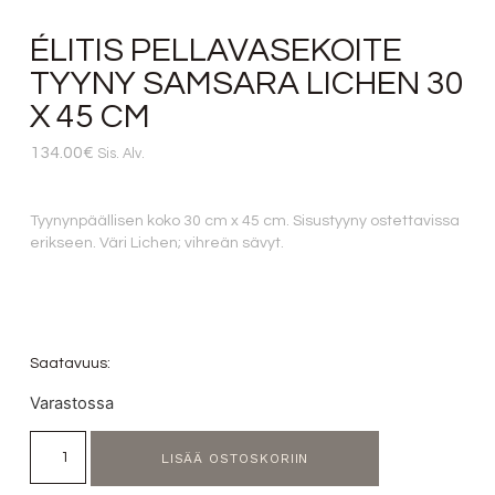
ÉLITIS PELLAVASEKOITE
TYYNY SAMSARA LICHEN 30
X 45 CM
134.00
€
Sis. Alv.
Tyynynpäällisen koko 30 cm x 45 cm. Sisustyyny ostettavissa
erikseen. Väri Lichen; vihreän sävyt.
Saatavuus:
Varastossa
LISÄÄ OSTOSKORIIN