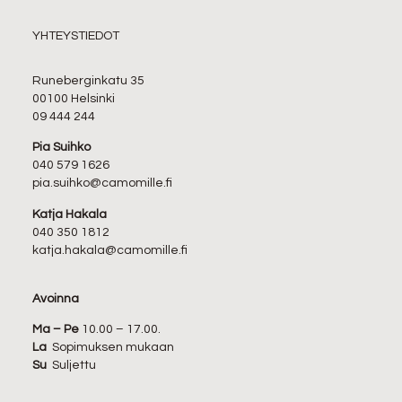
YHTEYSTIEDOT
Runeberginkatu 35
00100 Helsinki
09 444 244
Pia Suihko
040 579 1626
pia.suihko@camomille.fi
Katja Hakala
040 350 1812
katja.hakala@camomille.fi
Avoinna
Ma – Pe
10.00 – 17.00.
La
Sopimuksen mukaan
Su
Suljettu