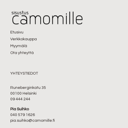
Etusivu
Verkkokauppa
Myymälä
Ota yhteyttä
YHTEYSTIEDOT
Runeberginkatu 35
00100 Helsinki
09 444 244
Pia Suihko
040 579 1626
pia.suihko@camomille.fi