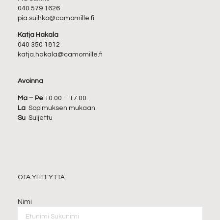
040 579 1626
pia.suihko@camomille.fi
Katja Hakala
040 350 1812
katja.hakala@camomille.fi
Avoinna
Ma – Pe
10.00 – 17.00.
La
Sopimuksen mukaan
Su
Suljettu
OTA YHTEYTTÄ
Nimi