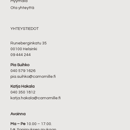
Myymälä
Ota yhteyttä
YHTEYSTIEDOT
Runeberginkatu 35
00100 Helsinki
09 444 244
Pia Suihko
040 579 1626
pia.suihko@camomille.fi
Katja Hakala
040 350 1812
katja.hakala@camomille.fi
Avoinna
Ma – Pe
10.00 – 17.00.
La
Sopimuksen mukaan